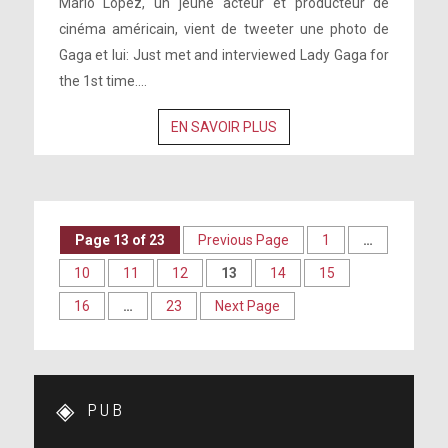
Mario Lopez, un jeune acteur et producteur de
cinéma américain, vient de tweeter une photo de
Gaga et lui: Just met and interviewed Lady Gaga for
the 1st time....
EN SAVOIR PLUS
Page 13 of 23
Previous Page
1
…
10
11
12
13
14
15
16
…
23
Next Page
PUB