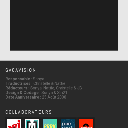
GAGAVISION
Responsable :
Sonya
Traductrices :
Christelle & Nattie
Rédacteurs :
Sonya, Nattie, Christelle & JB
Design & Codage :
Sonya & Sin21
Date Anniversaire :
25 Août 2008
COLLABORATEURS