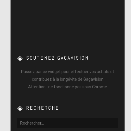
SOUTENEZ GAGAVISION
Passez par ce widget pour effectuer vos achats et
contribuez à la longévité de Gagavision
Attention : ne fonctionne pas sous Chrome
RECHERCHE