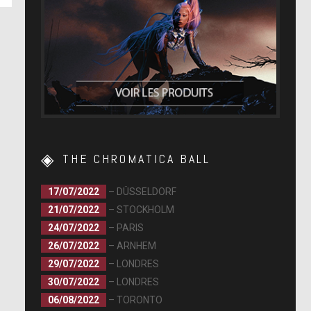
THE CHROMATICA BALL
17/07/2022
– DÜSSELDORF
21/07/2022
– STOCKHOLM
24/07/2022
– PARIS
26/07/2022
– ARNHEM
29/07/2022
– LONDRES
30/07/2022
– LONDRES
06/08/2022
– TORONTO