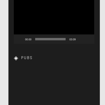
Lecteur
vidéo
00:00
03:09
PUBS