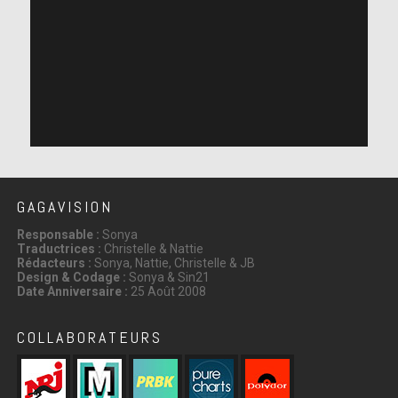
GAGAVISION
Responsable :
Sonya
Traductrices :
Christelle & Nattie
Rédacteurs :
Sonya, Nattie, Christelle & JB
Design & Codage :
Sonya & Sin21
Date Anniversaire :
25 Août 2008
COLLABORATEURS