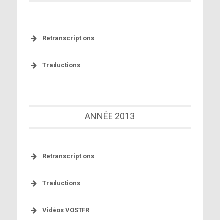
[Lire la traduction]
[Vidéo VOSTFR]
Retranscriptions
Traductions
[Lire la
[Lire la traduction]
retranscription]
[Lire la traduction]
ANNÉE 2013
[Lire la retranscription]
[Lire la traduction]
Retranscriptions
[Lire la traduction]
Traductions
[Lire la retranscription]
[Lire la traduction]
[Lire la retranscription]
Vidéos VOSTFR