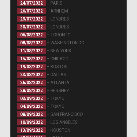
[Lire la traduction]
24/07/2022
– PARIS
26/07/2022
– ARNHEM
[Vidéo VOSTFR]
29/07/2022
– LONDRES
[Lire la traduction]
[Lire la retranscription]
30/07/2022
– LONDRES
[Lire la retranscription]
06/08/2022
– TORONTO
[Lire la traduction]
08/08/2022
– WASHINGTON DC
[Vidéo VOSTFR #1]
11/08/2022
– NEW YORK
[Vidéo VOSTFR #2] //
[Vidéo VOSTFR #3]
[Lire la traduction]
15/08/2022
– CHICAGO
[Lire la retranscription]
[Lire la
19/08/2022
– BOSTON
Appel téléphonique de Ellen Degeneres pour
retranscription]
23/08/2022
– DALLAS
l’anniversaire de Gaga
26/08/2022
– ATLANTA
Publiée le 28 mars 2011
[Vidéo VOSTFR]
28/08/2022
– HERSHEY
[Lire la traduction]
[Lire la retranscription]
03/09/2022
– TOKYO
04/09/2022
– TOKYO
[Lire la
08/09/2022
– SAN FRANCISCO
[Vidéo VOSTFR]
retranscription]
10/09/2022
– LOS ANGELES
[Lire la retranscription]
13/09/2022
– HOUSTON
[Lire la traduction]