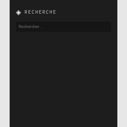
RECHERCHE
[Lire la retranscription]
[Lire la retranscription]
[Lire la retranscription]
[Lire la retranscription]