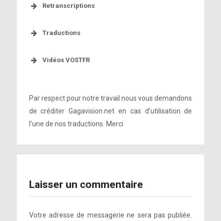
[Lire la traduction]
[Vidéo VOSTFR]
[Lire la traduction]
Retranscriptions
retranscription]
Traductions
[Vidéo VOSTFR]
[Lire la retranscription]
[Lire la traduction]
[Lire la
[Lire la traduction]
Vidéos VOSTFR
[Lire la traduction]
retranscription]
[Vidéo VOSTFR]
Par respect pour notre travail nous vous demandons
[Lire la retranscription]
de créditer Gagavision.net en cas d’utilisation de
[Vidéo VOSTFR]
[Lire la traduction]
[Lire la retranscription]
[Lire la traduction]
[Lire la
[Lire la traduction]
l’une de nos traductions. Merci
retranscription]
[Lire la traduction]
[Vidéo VOSTFR]
[Vidéo VOSTFR]
[Lire la
[Lire la retranscription]
[Lire la traduction]
retranscription]
[Lire la
[Lire la traduction]
Laisser un commentaire
retranscription]
[Lire la traduction]
Votre adresse de messagerie ne sera pas publiée.
[Vidéo VOSTFR]