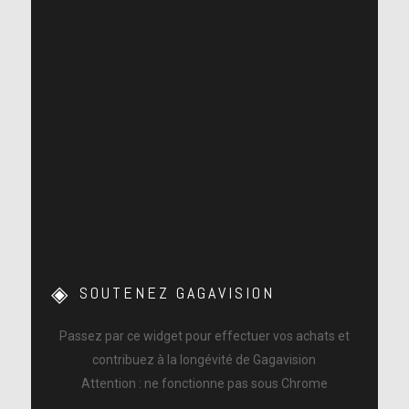
[Lire la retranscription]
[Lire la retranscription]
[Vidéo VOSTFR #1]
[Vidéo VOSTFR #2]
[Lire la retranscription]
[Lire la retranscription]
[Lire la retranscription]
SOUTENEZ GAGAVISION
Passez par ce widget pour effectuer vos achats et
contribuez à la longévité de Gagavision
[Lire la retranscription]
Attention : ne fonctionne pas sous Chrome