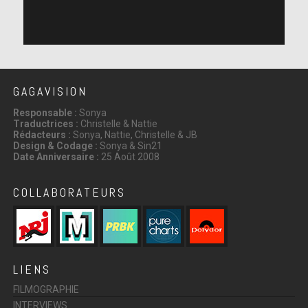
[Lire la retranscription]
GAGAVISION
Responsable :
Sonya
Traductrices :
Christelle & Nattie
Rédacteurs :
Sonya, Nattie, Christelle & JB
Design & Codage :
Sonya & Sin21
[Lire la retranscription]
Date Anniversaire :
25 Août 2008
COLLABORATEURS
[Lire la retranscription]
LIENS
FILMOGRAPHIE
INTERVIEWS