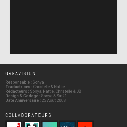
GAGAVISION
Responsable :
Sonya
Traductrices :
Christelle & Nattie
Rédacteurs :
Sonya, Nattie, Christelle & JB
Design & Codage :
Sonya & Sin21
Date Anniversaire :
25 Août 2008
COLLABORATEURS