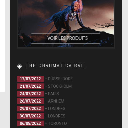
THE CHROMATICA BALL
17/07/2022
– DÜSSELDORF
21/07/2022
– STOCKHOLM
24/07/2022
– PARIS
26/07/2022
– ARNHEM
29/07/2022
– LONDRES
30/07/2022
– LONDRES
06/08/2022
– TORONTO