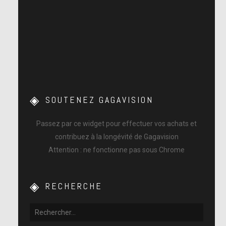
SOUTENEZ GAGAVISION
Passez par ce widget pour effectuer vos achats et
contribuez à la longévité de Gagavision
Attention : ne fonctionne pas sous Chrome
RECHERCHE