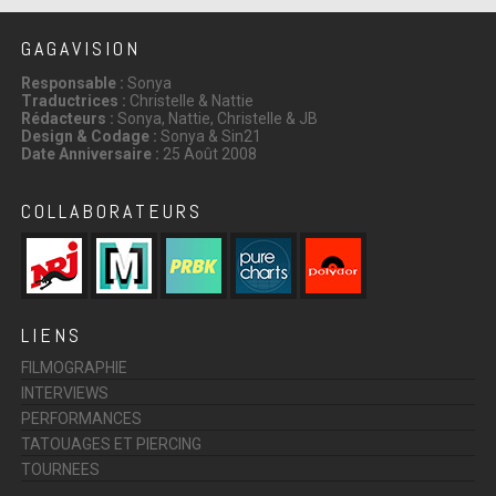
GAGAVISION
Responsable :
Sonya
Traductrices :
Christelle & Nattie
Rédacteurs :
Sonya, Nattie, Christelle & JB
Design & Codage :
Sonya & Sin21
Date Anniversaire :
25 Août 2008
COLLABORATEURS
LIENS
FILMOGRAPHIE
INTERVIEWS
PERFORMANCES
TATOUAGES ET PIERCING
TOURNEES