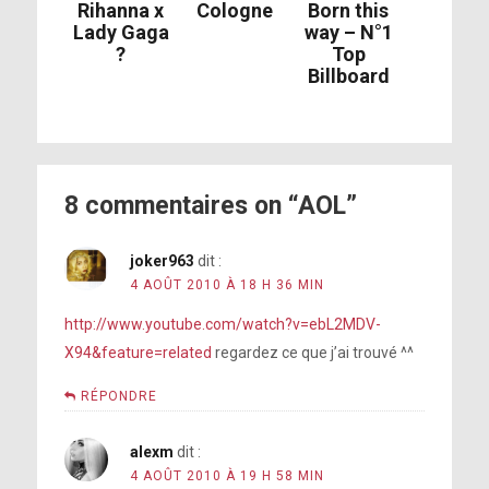
Rihanna x
Cologne
Born this
Lady Gaga
way – N°1
?
Top
Billboard
8 commentaires on “AOL”
joker963
dit :
4 AOÛT 2010 À 18 H 36 MIN
http://www.youtube.com/watch?v=ebL2MDV-
X94&feature=related
regardez ce que j’ai trouvé ^^
RÉPONDRE
alexm
dit :
4 AOÛT 2010 À 19 H 58 MIN