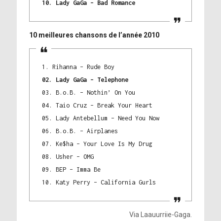
10. Lady GaGa – Bad Romance
10 meilleures chansons de l’année 2010
1. Rihanna – Rude Boy
02. Lady GaGa – Telephone
03. B.o.B. – Nothin’ On You
04. Taio Cruz – Break Your Heart
05. Lady Antebellum – Need You Now
06. B.o.B. – Airplanes
07. Ke$ha – Your Love Is My Drug
08. Usher – OMG
09. BEP – Imma Be
10. Katy Perry – California Gurls
Via Laauurriie-Gaga.