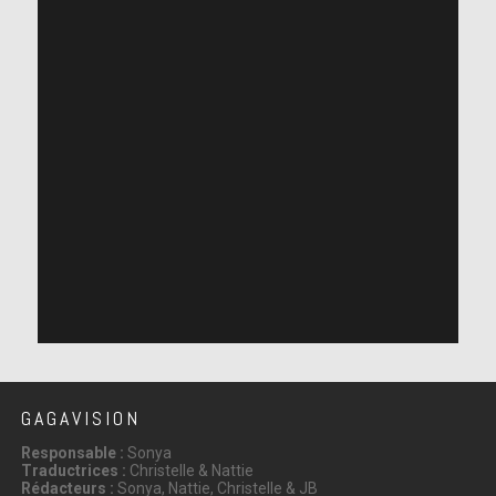
GAGAVISION
Responsable :
Sonya
Traductrices :
Christelle & Nattie
Rédacteurs :
Sonya, Nattie, Christelle & JB