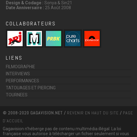
Design & Codage :
Sonya & Sin21
Date Anniversaire :
25 Août 2008
COLLABORATEURS
LIENS
FILMOGRAPHIE
INTERVIEWS
PERFORMANCES
TATOUAGES ET PIERCING
TOURNEES
© 2008-2020 GAGAVISION.NET /
REVENIR EN HAUT DU SITE
/
PAGE
D'ACCUEIL
Gagavision n'héberge pas de contenu multimédia illégal. La loi
française vous autorise à télécharger un fichier seulement si vous