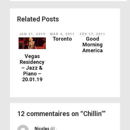
Related Posts
JAN 21, 2019
MAR 4, 2011
FÉV 17, 2011
Toronto
Good
Morning
America
Vegas
Residency
– Jazz &
Piano –
20.01.19
12 commentaires on “Chillin’”
Nicolas
dit :