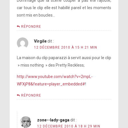
Dommage que la scène couper a pas été rajouté,
car tous le clip elle est habillé pareil et les moments
sont mis en boucles…
RÉPONDRE
Virgile
dit :
12 DÉCEMBRE 2010 À 15 H 21 MIN
La maison du clip paparazzi à servit aussi pour le clip
» miss nothing » des Pretty Reckless;
http://www.youtube.com/watch?v=2mpL-
WFXjP8&feature=player_embedded#
!
RÉPONDRE
zone--lady-gaga
dit :
12 DÉCEMBRE 2010 À 18 H 29 MIN