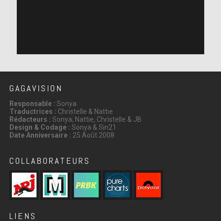
GAGAVISION
Responsable :
Sonya
Traductrices :
Christelle & Nattie
Rédacteurs :
Sonya, Nattie, Christelle & JB
Design & Codage :
Sonya & Sin21
Date Anniversaire :
25 Août 2008
COLLABORATEURS
LIENS