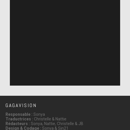
GAGAVISION
Responsable :
Sonya
Traductrices :
Christelle & Nattie
Rédacteurs :
Sonya, Nattie, Christelle & JB
Design & Codage :
Sonya & Sin21