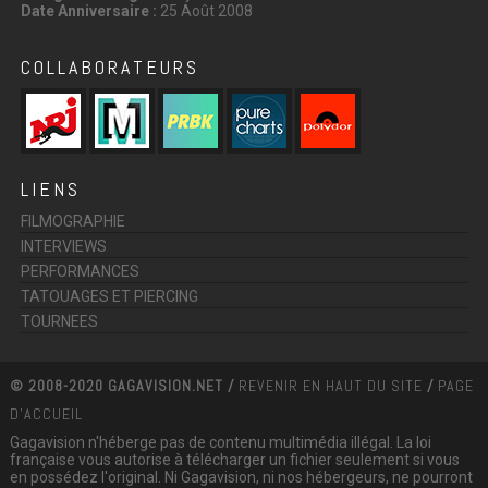
Date Anniversaire :
25 Août 2008
COLLABORATEURS
LIENS
FILMOGRAPHIE
INTERVIEWS
PERFORMANCES
TATOUAGES ET PIERCING
TOURNEES
© 2008-2020 GAGAVISION.NET /
REVENIR EN HAUT DU SITE
/
PAGE
D'ACCUEIL
Gagavision n'héberge pas de contenu multimédia illégal. La loi
française vous autorise à télécharger un fichier seulement si vous
en possédez l'original. Ni Gagavision, ni nos hébergeurs, ne pourront