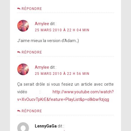
RÉPONDRE
Amylee
dit :
25 MARS 2010 À 22 H 04 MIN
J’aime mieux la version d’Adam ;)
RÉPONDRE
Amylee
dit :
25 MARS 2010 À 22 H 56 MIN
Ça serait drôle si vous fesiez un article avec cette
vidéo :
http://www.youtube.com/watch?
v=XvOucvTpKrE&feature=PlayList&p=oIlkbw9zjqg
RÉPONDRE
LennyGaGa
dit :