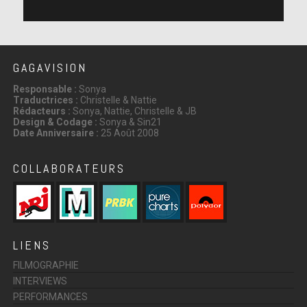
GAGAVISION
Responsable :
Sonya
Traductrices :
Christelle & Nattie
Rédacteurs :
Sonya, Nattie, Christelle & JB
Design & Codage :
Sonya & Sin21
Date Anniversaire :
25 Août 2008
COLLABORATEURS
LIENS
FILMOGRAPHIE
INTERVIEWS
PERFORMANCES