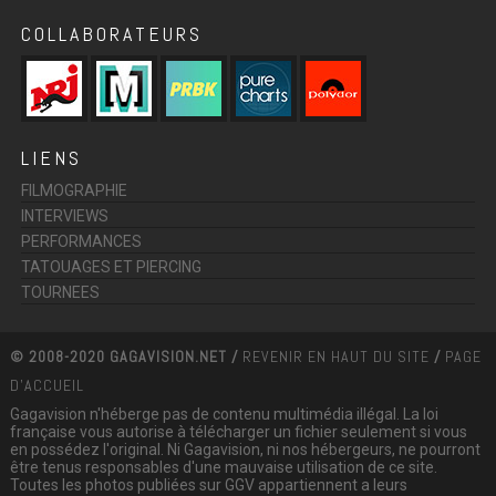
COLLABORATEURS
LIENS
FILMOGRAPHIE
INTERVIEWS
PERFORMANCES
TATOUAGES ET PIERCING
TOURNEES
© 2008-2020 GAGAVISION.NET /
REVENIR EN HAUT DU SITE
/
PAGE
D'ACCUEIL
Gagavision n'héberge pas de contenu multimédia illégal. La loi
française vous autorise à télécharger un fichier seulement si vous
en possédez l'original. Ni Gagavision, ni nos hébergeurs, ne pourront
être tenus responsables d'une mauvaise utilisation de ce site.
Toutes les photos publiées sur GGV appartiennent a leurs