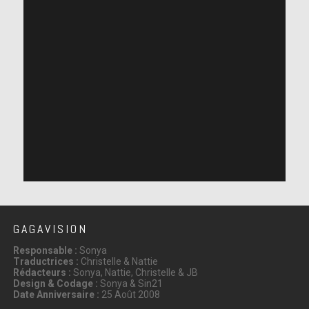
GAGAVISION
Responsable :
Sonya
Traductrices :
Christelle & Nattie
Rédacteurs :
Sonya, Nattie, Christelle & JB
Design & Codage :
Sonya & Sin21
Date Anniversaire :
25 Août 2008