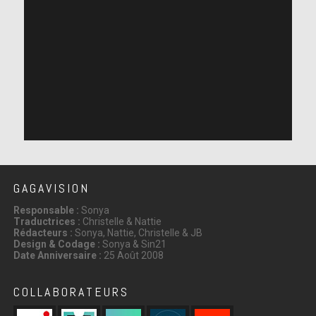
GAGAVISION
Responsable :
Sonya
Traductrices :
Christelle & Nattie
Rédacteurs :
Sonya, Nattie, Christelle & JB
Design & Codage :
Sonya & Sin21
Date Anniversaire :
25 Août 2008
COLLABORATEURS