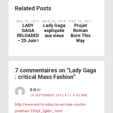
Related Posts
MAI 19, 2012
MAR 24, 2013
SEP 16, 2011
LADY
Lady Gaga
Projet
GAGA
expliquée
Roman
RELOADED
aux vieux
Born This
– 25 Juin !
Way
7 commentaires on “Lady Gaga
: critical Mass Fashion”
S.H
dit :
29 SEPTEMBRE 2010 À 11 H 03 MIN
http://www.wat.tv/video/on-est-pas-couche-
jonathan-335q9_2gkbv_.html