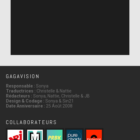
GAGAVISION
Responsable :
Sonya
Traductrices :
Christelle & Nattie
Rédacteurs :
Sonya, Nattie, Christelle & JB
Design & Codage :
Sonya & Sin21
Date Anniversaire :
25 Août 2008
COLLABORATEURS