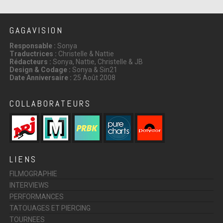
GAGAVISION
Responsable :
Sonya
Traductrices :
Christelle & Nattie
Rédacteurs :
Sonya, Nattie, Christelle & JB
Design & Codage :
Sonya & Sin21
Date Anniversaire :
25 Août 2008
COLLABORATEURS
LIENS
FILMOGRAPHIE
INTERVIEWS
PERFORMANCES
TATOUAGES ET PIERCING
TOURNEES