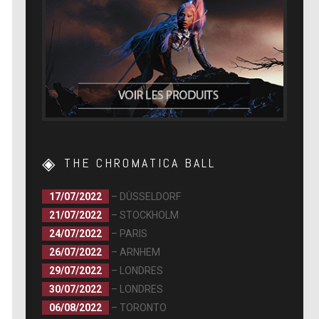
THE CHROMATICA BALL
17/07/2022
– DÜSSELDORF
21/07/2022
– STOCKHOLM
24/07/2022
– PARIS
26/07/2022
– ARNHEM
29/07/2022
– LONDRES
30/07/2022
– LONDRES
06/08/2022
– TORONTO