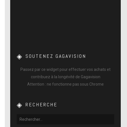
SOUTENEZ GAGAVISION
Passez par ce widget pour effectuer vos achats et
contribuez à la longévité de Gagavision
Attention : ne fonctionne pas sous Chrome
RECHERCHE