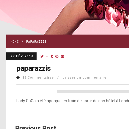
HOME
PAPARAZZIS
27 FÉV 2010
paparazzis
19 Commentaires / Laisser un commentaire
Lady GaGa a été aperçue en train de sortir de son hôtel à Lond
Previous Post