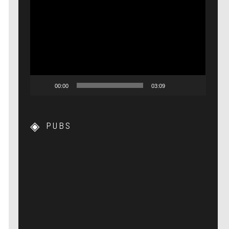
Lecteur
vidéo
00:00
03:09
PUBS