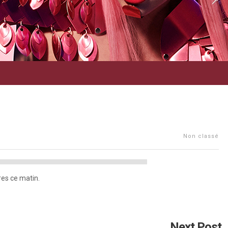
Non classé
res ce matin.
Next Post