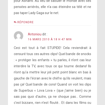
pour Ashanti. Au lieu de saouler le monde avec ses
pensées arriérés, elle n’a cas éteindre sa télé et ne
pas taper Lady Gaga sur le net.
RÉPONDRE
Antoniou
dit :
16 MARS 2010 À 18 H 47 MIN
Ceci est tout à fait STUPIDE! Cela reviendrait à
censuré tous ces autres clips! Quel bande de snocks
: « protéger les enfants » tu parles, il n’ont cas leur
interdire la TV, avec tous ce qui tourne dedans! Ils
n’ont qu’a mettre leur joli petit point blanc en bas à
gauche de l’écran avec le chiifre qu’ils veulent, mais
pas ça! Quel bande de cons! Quand on voit les clips
de Superbus « Lova Lova » (que j’aime bien) ou je
sais pas quoi d’autre, ça ne choque pas… Comme
c’est bizzare, rien n’est flouté… Et dans les films ou