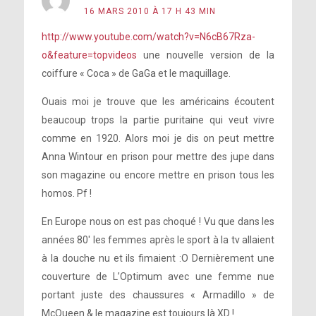
16 MARS 2010 À 17 H 43 MIN
http://www.youtube.com/watch?v=N6cB67Rza-
o&feature=topvideos
une nouvelle version de la
coiffure « Coca » de GaGa et le maquillage.
Ouais moi je trouve que les américains écoutent
beaucoup trops la partie puritaine qui veut vivre
comme en 1920. Alors moi je dis on peut mettre
Anna Wintour en prison pour mettre des jupe dans
son magazine ou encore mettre en prison tous les
homos. Pf !
En Europe nous on est pas choqué ! Vu que dans les
années 80′ les femmes après le sport à la tv allaient
à la douche nu et ils fimaient :O Dernièrement une
couverture de L’Optimum avec une femme nue
portant juste des chaussures « Armadillo » de
McQueen & le magazine est toujours là XD !