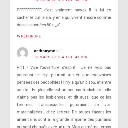
PFFFFFFFFFFF, c’est vraiment nawak !! ils lui en
cacher le cul…alàlà, y en a qui vivent encore comme
dans les années 50 u_u’
RÉPONDRE
anthonymd
dit :
16 MARS 2010 À 16 H 43 MIN
Pfff ! Vive l’ouverture d’esprit ! Je ne vois pas
pourquoi ce clip pourrait inciter aux mauvaises
pensées des pédophiles ! Il n’y a qu’un bisou, et entre
adulte ! En plus elle est un peu contradictoire : elle
n’aime pas les lesbiennes, et dit aussi que ce les
femmes transsexuelles pourraient se voir
marginalisées… chez l’erreur. De toutes façons les
américains sont à la grande majorité des puritains
qui sont choqués avec un rien. Mais en même temps