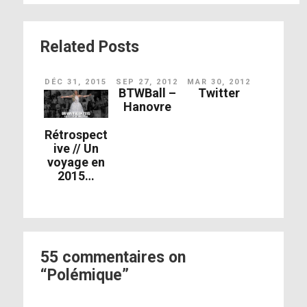
Related Posts
DÉC 31, 2015
SEP 27, 2012
MAR 30, 2012
BTWBall –
Twitter
Hanovre
Rétrospect
ive // Un
voyage en
2015…
55 commentaires on
“Polémique”