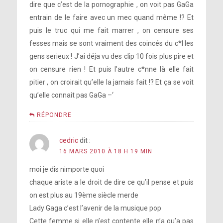
dire que c’est de la pornographie , on voit pas GaGa
entrain de le faire avec un mec quand même !? Et
puis le truc qui me fait marrer , on censure ses
fesses mais se sont vraiment des coincés du c*l les
gens serieux ! J’ai déja vu des clip 10 fois plus pire et
on censure rien ! Et puis l’autre c*nne là elle fait
pitier , on croirait qu’elle la jamais fait !? Et ça se voit
qu’elle connait pas GaGa –‘
RÉPONDRE
cedric
dit :
16 MARS 2010 À 18 H 19 MIN
moi je dis nimporte quoi
chaque ariste a le droit de dire ce qu’il pense et puis
on est plus au 19ème siècle merde
Lady Gaga c’est l’avenir de la musique pop
Cette femme si elle n’est contente elle n’a qu’a pas