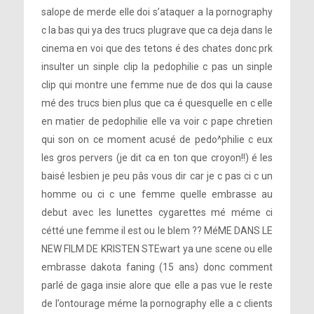
salope de merde elle doi s’ataquer a la pornography
c la bas qui ya des trucs plugrave que ca deja dans le
cinema en voi que des tetons é des chates donc prk
insulter un sinple clip la pedophilie c pas un sinple
clip qui montre une femme nue de dos qui la cause
mé des trucs bien plus que ca é quesquelle en c elle
en matier de pedophilie elle va voir c pape chretien
qui son on ce moment acusé de pedo^philie c eux
les gros pervers (je dit ca en ton que croyon!!) é les
baisé lesbien je peu pâs vous dir car je c pas ci c un
homme ou ci c une femme quelle embrasse au
debut avec les lunettes cygarettes mé méme ci
cétté une femme il est ou le blem ?? MéME DANS LE
NEW FILM DE KRISTEN STEwart ya une scene ou elle
embrasse dakota faning (15 ans) donc comment
parlé de gaga insie alore que elle a pas vue le reste
de l’ontourage méme la pornography elle a c clients