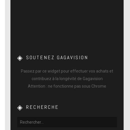
SOUTENEZ GAGAVISION
Passez par ce widget pour effectuer vos achats et
contribuez à la longévité de Gagavision
Attention : ne fonctionne pas sous Chrome
RECHERCHE