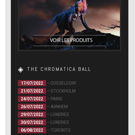
THE CHROMATICA BALL
17/07/2022
– DÜSSELDORF
21/07/2022
– STOCKHOLM
24/07/2022
– PARIS
26/07/2022
– ARNHEM
29/07/2022
– LONDRES
30/07/2022
– LONDRES
06/08/2022
– TORONTO