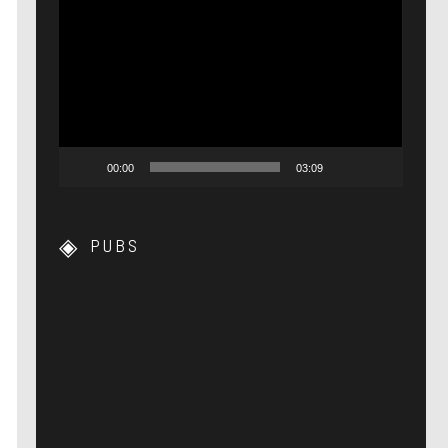
Lecteur
vidéo
00:00
03:09
PUBS