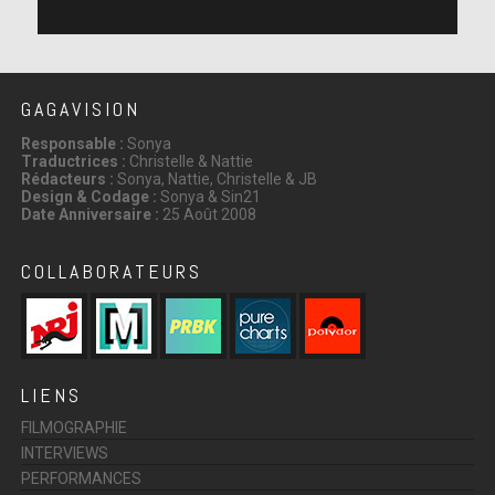
GAGAVISION
Responsable :
Sonya
Traductrices :
Christelle & Nattie
Rédacteurs :
Sonya, Nattie, Christelle & JB
Design & Codage :
Sonya & Sin21
Date Anniversaire :
25 Août 2008
COLLABORATEURS
LIENS
FILMOGRAPHIE
INTERVIEWS
PERFORMANCES