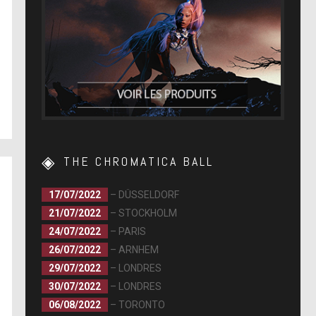
THE CHROMATICA BALL
17/07/2022
– DÜSSELDORF
21/07/2022
– STOCKHOLM
24/07/2022
– PARIS
26/07/2022
– ARNHEM
29/07/2022
– LONDRES
30/07/2022
– LONDRES
06/08/2022
– TORONTO