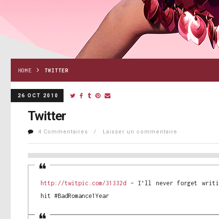
HOME
TWITTER
26 OCT 2010
Twitter
4 Commentaires / Laisser un commentaire
http://twitpic.com/31332d
– I’ll never forget writi
hit #BadRomance1Year