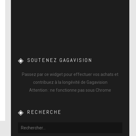
SOUTENEZ GAGAVISION
Passez par ce widget pour effectuer vos achats et
contribuez à la longévité de Gagavision
Attention : ne fonctionne pas sous Chrome
RECHERCHE