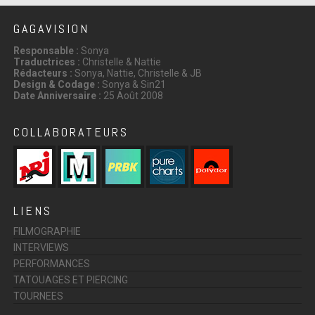
GAGAVISION
Responsable :
Sonya
Traductrices :
Christelle & Nattie
Rédacteurs :
Sonya, Nattie, Christelle & JB
Design & Codage :
Sonya & Sin21
Date Anniversaire :
25 Août 2008
COLLABORATEURS
LIENS
FILMOGRAPHIE
INTERVIEWS
PERFORMANCES
TATOUAGES ET PIERCING
TOURNEES