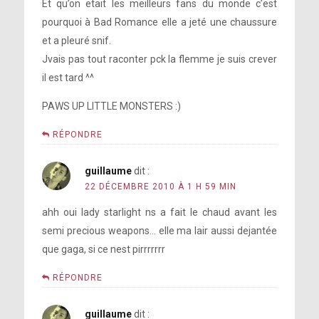
Et qu’on etait les meilleurs fans du monde c’est
pourquoi à Bad Romance elle a jeté une chaussure
et a pleuré snif.
Jvais pas tout raconter pck la flemme je suis crever
il est tard ^^
PAWS UP LITTLE MONSTERS :)
RÉPONDRE
guillaume
dit :
22 DÉCEMBRE 2010 À 1 H 59 MIN
ahh oui lady starlight ns a fait le chaud avant les
semi precious weapons… elle ma lair aussi dejantée
que gaga, si ce nest pirrrrrrr
RÉPONDRE
guillaume
dit :