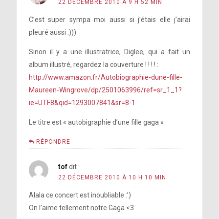
22 DÉCEMBRE 2010 À 9 H 52 MIN
C’est super sympa moi aussi si j’étais elle j’airai
pleuré aussi :)))
Sinon il y a une illustratrice, Diglee, qui a fait un
album illustré, regardez la couverture ! ! ! ! :
http://www.amazon.fr/Autobiographie-dune-fille-
Maureen-Wingrove/dp/2501063996/ref=sr_1_1?
ie=UTF8&qid=1293007841&sr=8-1
Le titre est « autobigraphie d’une fille gaga »
RÉPONDRE
tof
dit :
22 DÉCEMBRE 2010 À 10 H 10 MIN
Alala ce concert est inoubliable :’)
On l’aime tellement notre Gaga <3