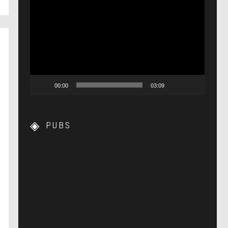
Lecteur
vidéo
00:00
03:09
PUBS