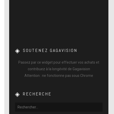
SOUTENEZ GAGAVISION
Passez par ce widget pour effectuer vos achats et
contribuez à la longévité de Gagavision
Attention : ne fonctionne pas sous Chrome
RECHERCHE