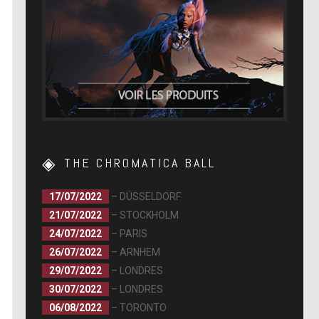
THE CHROMATICA BALL
17/07/2022
– DÜSSELDORF
21/07/2022
– STOCKHOLM
24/07/2022
– PARIS
26/07/2022
– ARNHEM
29/07/2022
– LONDRES
30/07/2022
– LONDRES
06/08/2022
– TORONTO