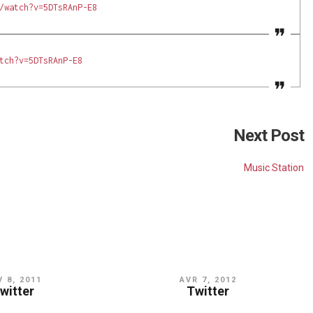
/watch?v=5DTsRAnP-E8
tch?v=5DTsRAnP-E8
Next Post
Music Station
 8, 2011
AVR 7, 2012
witter
Twitter