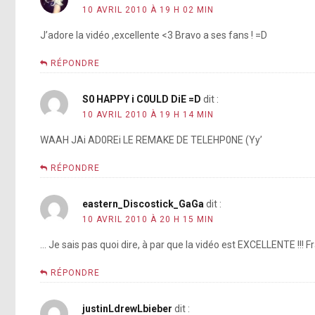
10 AVRIL 2010 À 19 H 02 MIN
J’adore la vidéo ,excellente <3 Bravo a ses fans ! =D
RÉPONDRE
S0 HAPPY i C0ULD DiE =D
dit :
10 AVRIL 2010 À 19 H 14 MIN
WAAH JAi AD0REi LE REMAKE DE TELEHP0NE (Yy’
RÉPONDRE
eastern_Discostick_GaGa
dit :
10 AVRIL 2010 À 20 H 15 MIN
… Je sais pas quoi dire, à par que la vidéo est EXCELLENTE !!! Fr
RÉPONDRE
justinLdrewLbieber
dit :