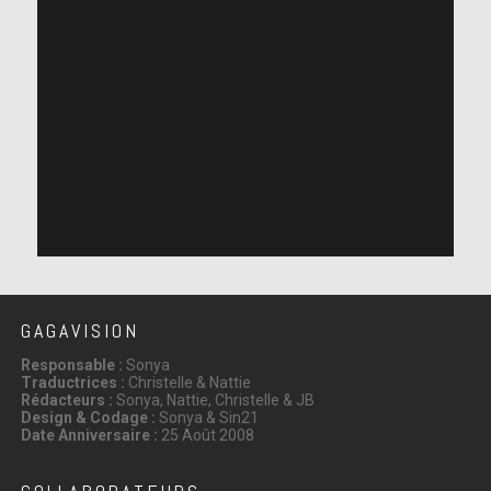
GAGAVISION
Responsable :
Sonya
Traductrices :
Christelle & Nattie
Rédacteurs :
Sonya, Nattie, Christelle & JB
Design & Codage :
Sonya & Sin21
Date Anniversaire :
25 Août 2008