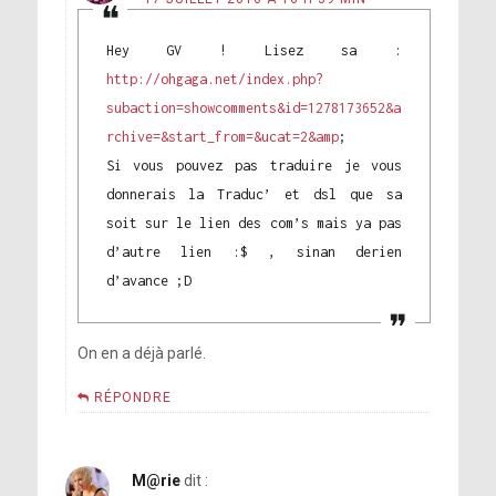
Hey GV ! Lisez sa :
http://ohgaga.net/index.php?
subaction=showcomments&id=1278173652&a
rchive=&start_from=&ucat=2&amp
;
Si vous pouvez pas traduire je vous
donnerais la Traduc’ et dsl que sa
soit sur le lien des com’s mais ya pas
d’autre lien :$ , sinan derien
d’avance ;D
On en a déjà parlé.
RÉPONDRE
M@rie
dit :