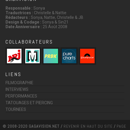
Responsable :
Sonya
Traductrices :
Christelle & Nattie
Rédacteurs :
Sonya, Nattie, Christelle & JB
Design & Codage :
Sonya & Sin21
Date Anniversaire :
25 Août 2008
COLLABORATEURS
LIENS
FILMOGRAPHIE
INTERVIEWS
PERFORMANCES
TATOUAGES ET PIERCING
TOURNEES
© 2008-2020 GAGAVISION.NET /
REVENIR EN HAUT DU SITE
/
PAGE