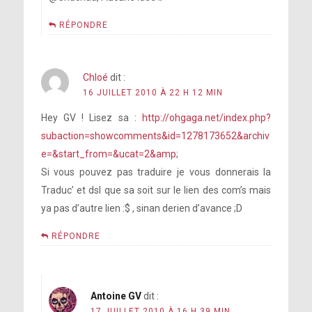
RÉPONDRE
Chloé
dit :
16 JUILLET 2010 À 22 H 12 MIN
Hey GV ! Lisez sa :
http://ohgaga.net/index.php?
subaction=showcomments&id=1278173652&archiv
e=&start_from=&ucat=2&amp
;
Si vous pouvez pas traduire je vous donnerais la
Traduc’ et dsl que sa soit sur le lien des com’s mais
ya pas d’autre lien :$ , sinan derien d’avance ;D
RÉPONDRE
Antoine GV
dit :
17 JUILLET 2010 À 16 H 39 MIN