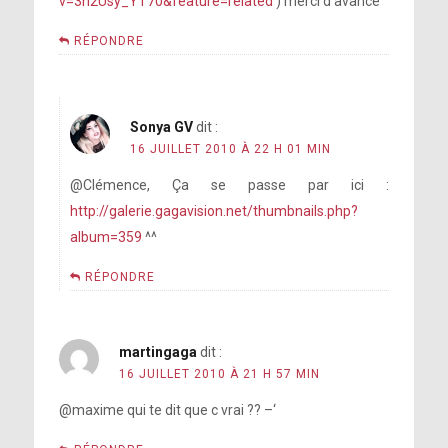
v=3n2Usy_YT70&feature=related
) merci d’avance
RÉPONDRE
Sonya GV
dit :
16 JUILLET 2010 À 22 H 01 MIN
@Clémence, Ça se passe par ici :
http://galerie.gagavision.net/thumbnails.php?
album=359
^^
RÉPONDRE
martingaga
dit :
16 JUILLET 2010 À 21 H 57 MIN
@maxime qui te dit que c vrai ?? –‘