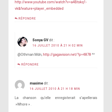
http://www.youtube.com/watch?v=a4Btskq1-
vk&feature=player_embedded
RÉPONDRE
Sonya GV
dit :
16 JUILLET 2010 À 21 H 02 MIN
@Othman Mdn,
http://gagavision.net/?p=4878
^^
RÉPONDRE
maxime
dit :
16 JUILLET 2010 À 21 H 18 MIN
La chanson qu’elle enregisterait s’apellerais
»Whore » .