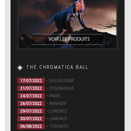
THE CHROMATICA BALL
17/07/2022
– DÜSSELDORF
21/07/2022
– STOCKHOLM
24/07/2022
– PARIS
26/07/2022
– ARNHEM
29/07/2022
– LONDRES
30/07/2022
– LONDRES
06/08/2022
– TORONTO