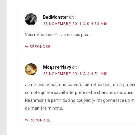
BadMonster
dit :
25 NOVEMBRE 2011 À 0 H 54 MIN
Voix retouchée ? … Je ne sais pas …
RÉPONDRE
Moηs†erNa√y
dit :
25 NOVEMBRE 2011 À 4 H 51 MIN
Je ne pense pas que sa voix soit retouchée, on a pu écou
compte qu’elle savait interprété cette chanson sans aucune
Néanmoins à partir du 2nd couplet (« I’m gonna lace up m
de manière minime.
RÉPONDRE