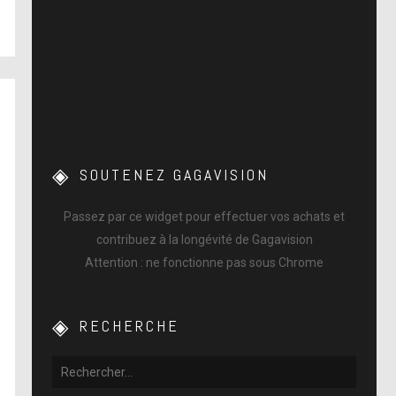
SOUTENEZ GAGAVISION
Passez par ce widget pour effectuer vos achats et
contribuez à la longévité de Gagavision
Attention : ne fonctionne pas sous Chrome
RECHERCHE