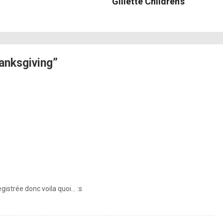
Gillette Children’s
anksgiving”
gistrée donc voila quoi… :s