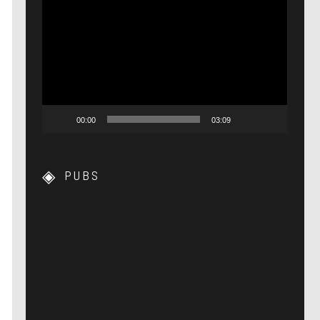
Lecteur
vidéo
00:00
03:09
PUBS