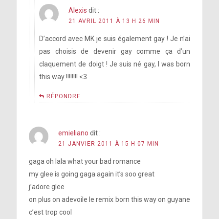
Alexis
dit :
21 AVRIL 2011 À 13 H 26 MIN
D’accord avec MK je suis également gay ! Je n’ai
pas choisis de devenir gay comme ça d’un
claquement de doigt ! Je suis né gay, I was born
this way !!!!!!!! <3
RÉPONDRE
emieliano
dit :
21 JANVIER 2011 À 15 H 07 MIN
gaga oh lala what your bad romance
my glee is going gaga again it’s soo great
j’adore glee
on plus on adevoile le remix born this way on guyane
c’est trop cool