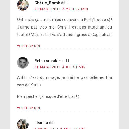
Chérie_Bomb
dit :
20 MARS 2011 À 22 H 39 MIN
Ohh mais ça aurait mieux convenu à Kurt j’trouve x) !
J’aime pas trop moi Chris il est pas attachant du
tout xD Mais voilà il va s’attendrir grâce à Gaga ah ah
RÉPONDRE
Retro sneakers
dit :
21 MARS 2011 À 0 H 51 MIN
Ahhh, c’est dommage, je n’aime pas tellement la
voix de Kurt :/
N’empêche, ça risque d’être bon ! (:
RÉPONDRE
Léanna
dit :
6 AVRIL 2011 À 15 H 47 MIN