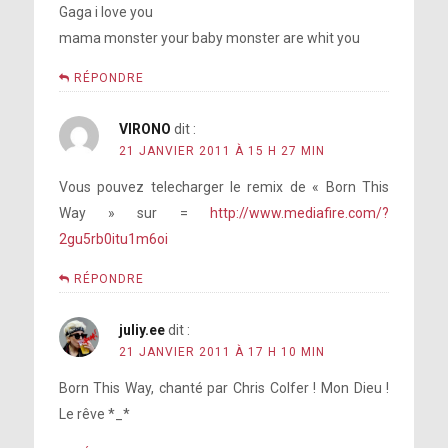
Gaga i love you
mama monster your baby monster are whit you
RÉPONDRE
VIRONO
dit :
21 JANVIER 2011 À 15 H 27 MIN
Vous pouvez telecharger le remix de « Born This
Way » sur =
http://www.mediafire.com/?
2gu5rb0itu1m6oi
RÉPONDRE
juliy.ee
dit :
21 JANVIER 2011 À 17 H 10 MIN
Born This Way, chanté par Chris Colfer ! Mon Dieu !
Le rêve *_*