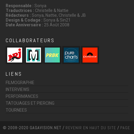
Responsable :
Sonya
Traductrices :
Christelle & Nattie
Rédacteurs :
Sonya, Nattie, Christelle & JB
Design & Codage :
Sonya & Sin21
Date Anniversaire :
25 Août 2008
COLLABORATEURS
LIENS
FILMOGRAPHIE
INTERVIEWS
PERFORMANCES
TATOUAGES ET PIERCING
TOURNEES
© 2008-2020 GAGAVISION.NET /
REVENIR EN HAUT DU SITE
/
PAGE