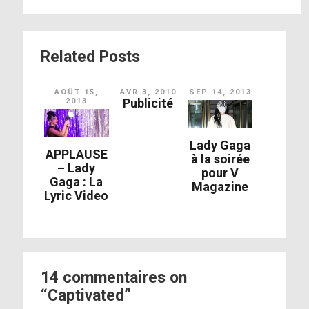
Related Posts
AOÛT 15,
AVR 3, 2010
SEP 14, 2013
Publicité
2013
Lady Gaga
APPLAUSE
à la soirée
– Lady
pour V
Gaga : La
Magazine
Lyric Video
14 commentaires on
“Captivated”