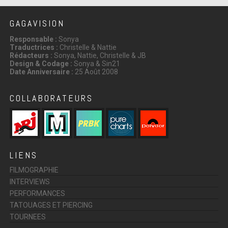
GAGAVISION
Responsable :
Sonya
Traductrices :
Christelle & Nattie
Rédacteurs :
Sonya, Nattie, Christelle & JB
Design & Codage :
Sonya & Sin21
Date Anniversaire :
25 Août 2008
COLLABORATEURS
LIENS
FILMOGRAPHIE
INTERVIEWS
PERFORMANCES
TATOUAGES ET PIERCING
TOURNEES