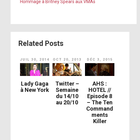
Hommage à Britney Spears aux VMAs
Related Posts
JUIL 30, 2014
OCT 20, 2013
DÉC 3, 2015
Lady Gaga
Twitter –
AHS :
à New York
Semaine
HOTEL //
du 14/10
Episode 8
au 20/10
– The Ten
Command
ments
Killer