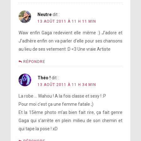
Neutre
dit :
13 AOÛT 2011 À 11 H 11 MIN
Waw enfin Gaga redevient elle même :) J’adore et
J’adhère enfin on va parler d’elle pour ses chansons
au lieu de ses vetement :D <3 Une vraie Artiste
RÉPONDRE
Théo !
dit :
13 AOÛT 2011 À 11 H 34 MIN
La robe … Wahou ! A la fois classe et sexy ! :P
Pour moi c’est ça une femme fatale ;)
Et la 15ème photo m’as bien fait rire, ça fait genre
Gaga qui s’arrête en plein milieu de son chemin et
qui tape la pose ! xD