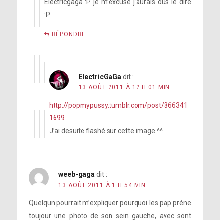
Electricgaga :P je m’excuse j’aurais dus le dire
:P
RÉPONDRE
ElectricGaGa
dit :
13 AOÛT 2011 À 12 H 01 MIN
http://popmypussy.tumblr.com/post/866341
1699
J’ai desuite flashé sur cette image ^^
weeb-gaga
dit :
13 AOÛT 2011 À 1 H 54 MIN
Quelqun pourrait m’expliquer pourquoi les pap préne
toujour une photo de son sein gauche, avec sont