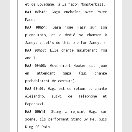
et de LoveGame, à la façon Monsterball.
MAJ 08h46:
Gaga enchaîne avec Poker
Face.
MAJ 08h51:
Gaga joue Hair sur son
piano-moto, et a dédié sa chanson à
Jamey: « Let’s do this one for Jamey. »
MAJ 08h57:
Elle chante maintenant Yoü
And I.
MAJ 09h03:
Government Hooker est joué
en attendant Gaga (qui change
probablement de costume).
MAJ 09h07:
Gaga est de retour et chante
Alejandro, suivi de Telephone et
Paparazzi.
MAJ 09h14:
Sting a rejoint Gaga sur
scène, ils performent Stand By Me, puis
King Of Pain.