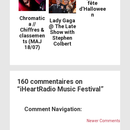
fête
d’Hallowee
n
Chromatic
Lady Gaga
a //
@ The Late
Chiffres &
Show with
classemen
Stephen
ts (MAJ
Colbert
18/07)
160 commentaires on
“iHeartRadio Music Festival”
Comment Navigation:
Newer Comments