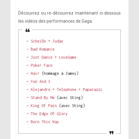
Découvrez ou re-découvrez maintenant ci-dessous
les vidéos des performances de Gaga.
–
Scheiße + Judas
–
Bad Romance
–
Just Dance + LoveGame
–
Poker Face
–
Hair
(hommage à Jamey)
–
Yoü And I
–
Alejandro + Telephone + Paparazzi
–
Stand By Me
(avec Sting)
–
King Of Pain
(avec Sting)
–
The Edge Of Glory
–
Born This Way