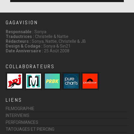
GAGAVISION
Responsable :
Sonya
Traductrices :
Christelle & Nattie
Rédacteurs :
Sonya, Nattie, Christelle & JB
Design & Codage :
Sonya & Sin21
Date Anniversaire :
25 Août 2008
COLLABORATEURS
LIENS
FILMOGRAPHIE
INTERVIEWS
PERFORMANCES
TATOUAGES ET PIERCING