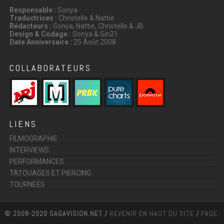
Responsable :
Sonya
Traductrices :
Christelle & Nattie
Rédacteurs :
Sonya, Nattie, Christelle & JB
Design & Codage :
Sonya & Sin21
Date Anniversaire :
25 Août 2008
COLLABORATEURS
LIENS
FILMOGRAPHIE
INTERVIEWS
PERFORMANCES
TATOUAGES ET PIERCING
TOURNEES
© 2008-2020 GAGAVISION.NET /
REVENIR EN HAUT DU SITE
/
PAGE