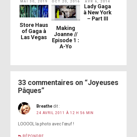
MAI 30, 2019
OCT 20, 2016
AVR 6, 2014
Lady Gaga
à New York
– Part III
Store Haus
Making
of Gaga à
Joanne //
Las Vegas
Episode 1 :
A-Yo
33 commentaires on “Joyeuses
Pâques”
Breathe
dit :
24 AVRIL 2011 À 12 H 56 MIN
LOOOOL la photo avec l’œuf !
RÉPONDRE