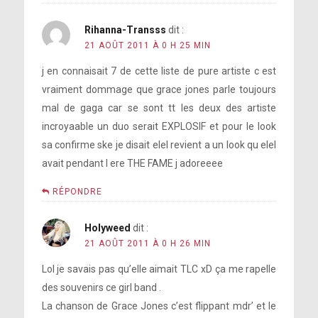
Rihanna-Transss
dit :
21 AOÛT 2011 À 0 H 25 MIN
j en connaisait 7 de cette liste de pure artiste c est
vraiment dommage que grace jones parle toujours
mal de gaga car se sont tt les deux des artiste
incroyaable un duo serait EXPLOSIF et pour le look
sa confirme ske je disait elel revient a un look qu elel
avait pendant l ere THE FAME j adoreeee
RÉPONDRE
Holyweed
dit :
21 AOÛT 2011 À 0 H 26 MIN
Lol je savais pas qu’elle aimait TLC xD ça me rapelle
des souvenirs ce girl band .
La chanson de Grace Jones c’est flippant mdr’ et le