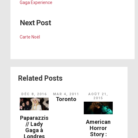
Gaga Experience
Next Post
Carte Noël
Related Posts
DÉC 8, 2016
MAR 4, 2011
AOÛT 21,
Toronto
2015
Paparazzis
American
// Lady
Horror
Gaga à
Story :
Londres