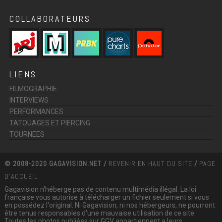
COLLABORATEURS
LIENS
FILMOGRAPHIE
INTERVIEWS
PERFORMANCES
TATOUAGES ET PIERCING
TOURNEES
© 2008-2020 GAGAVISION.NET /
REVENIR EN HAUT DU SITE
/
PAGE
D'ACCUEIL
Gagavision n'héberge pas de contenu multimédia illégal. La loi
française vous autorise à télécharger un fichier seulement si vous
en possédez l'original. Ni Gagavision, ni nos hébergeurs, ne pourront
être tenus responsables d'une mauvaise utilisation de ce site.
Toutes les photos publiées sur GGV appartiennent a leurs