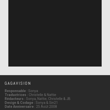
GAGAVISION
Responsable :
Sonya
Traductrices :
Christelle & Nattie
Rédacteurs :
Sonya, Nattie, Christelle & JB
Design & Codage :
Sonya & Sin21
Date Anniversaire :
25 Août 2008