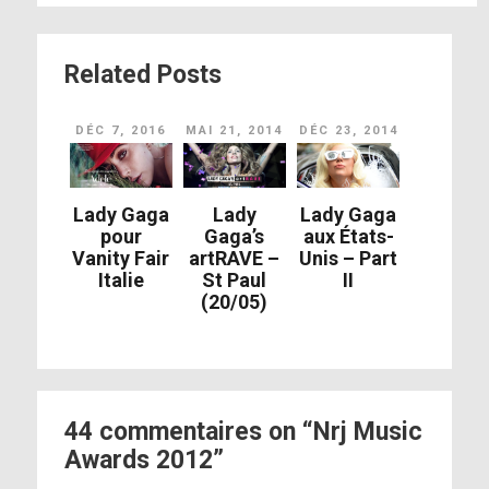
Related Posts
DÉC 7, 2016
MAI 21, 2014
DÉC 23, 2014
Lady Gaga
Lady
Lady Gaga
pour
Gaga’s
aux États-
Vanity Fair
artRAVE –
Unis – Part
Italie
St Paul
II
(20/05)
44 commentaires on “Nrj Music
Awards 2012”