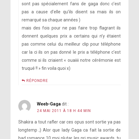
sont pas spécialement fans de gaga donc c’est
pas a cause d’elle qu’ils disent sa mais ils on
remarqué sa chaque années )
mais des fois pour ne pas faire trop flagrant ils
donnent quelques prix a certains qui n’y étaient
pas comme celui du meilleur clip pour téléphone
car la ci ils on pas donné le prix a téléphone c’est
comme si ils criaient « ouaiiii notre cérémonie est
truqué !! » fin voila quoi x)
RÉPONDRE
Weeb-Gaga
dit :
24 MAI 2011 À 18 H 44 MIN
Shakira a tout rafler car ces opus sont sortie ya pas
longtemp ;) Alor que lady Gaga ca fait la sortie de
bad romance 10 moi plutar les nrj music awards, tu