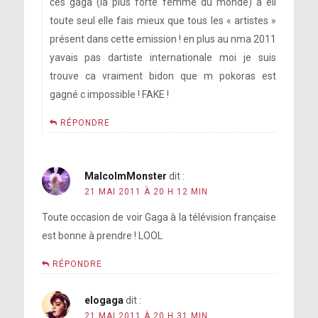
ces gaga (la plus forte femme du monde) a ell
toute seul elle fais mieux que tous les « artistes »
présent dans cette emission ! en plus au nma 2011
yavais pas dartiste internationale moi je suis
trouve ca vraiment bidon que m pokoras est
gagné c impossible ! FAKE !
RÉPONDRE
MalcolmMonster
dit :
21 MAI 2011 À 20 H 12 MIN
Toute occasion de voir Gaga à la télévision française
est bonne à prendre ! LOOL
RÉPONDRE
elogaga
dit :
21 MAI 2011 À 20 H 31 MIN