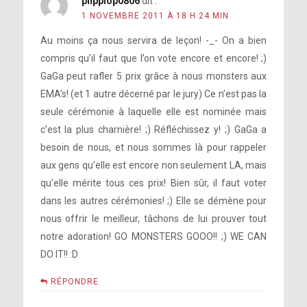
plipplop0806
dit :
1 NOVEMBRE 2011 À 18 H 24 MIN
Au moins ça nous servira de leçon! -_- On a bien
compris qu’il faut que l’on vote encore et encore! ;)
GaGa peut rafler 5 prix grâce à nous monsters aux
EMA’s! (et 1 autre décerné par le jury) Ce n’est pas la
seule cérémonie à laquelle elle est nominée mais
c’est la plus charnière! ;) Réfléchissez y! ;) GaGa a
besoin de nous, et nous sommes là pour rappeler
aux gens qu’elle est encore non seulement LA, mais
qu’elle mérite tous ces prix! Bien sûr, il faut voter
dans les autres cérémonies! ;) Elle se démène pour
nous offrir le meilleur, tâchons de lui prouver tout
notre adoration! GO MONSTERS GOOO!! ;) WE CAN
DO IT!! :D
RÉPONDRE