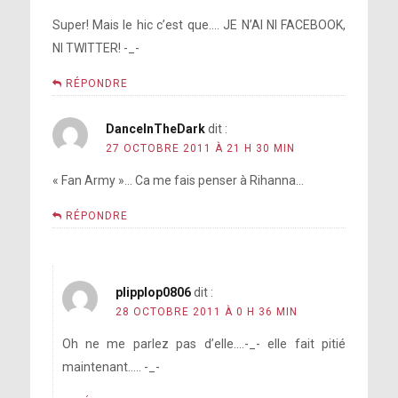
Super! Mais le hic c’est que…. JE N’AI NI FACEBOOK,
NI TWITTER! -_-
RÉPONDRE
DanceInTheDark
dit :
27 OCTOBRE 2011 À 21 H 30 MIN
« Fan Army »… Ca me fais penser à Rihanna…
RÉPONDRE
plipplop0806
dit :
28 OCTOBRE 2011 À 0 H 36 MIN
Oh ne me parlez pas d’elle….-_- elle fait pitié
maintenant….. -_-