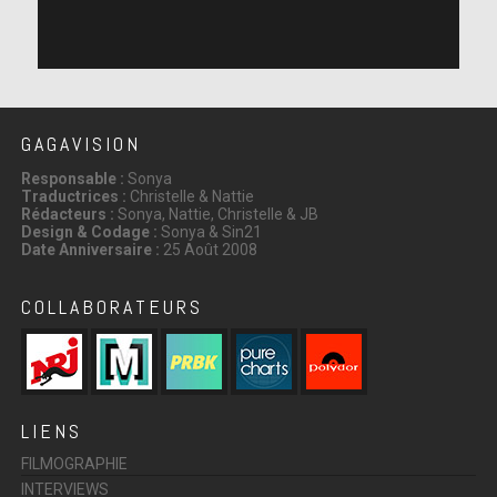
GAGAVISION
Responsable :
Sonya
Traductrices :
Christelle & Nattie
Rédacteurs :
Sonya, Nattie, Christelle & JB
Design & Codage :
Sonya & Sin21
Date Anniversaire :
25 Août 2008
COLLABORATEURS
LIENS
FILMOGRAPHIE
INTERVIEWS