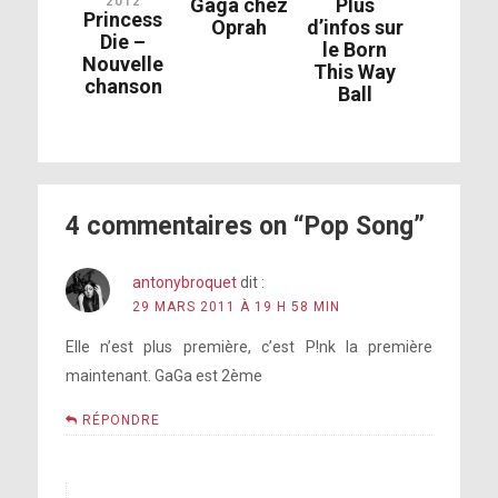
Gaga chez
Plus
2012
Princess
Oprah
d’infos sur
Die –
le Born
Nouvelle
This Way
chanson
Ball
4 commentaires on “Pop Song”
antonybroquet
dit :
29 MARS 2011 À 19 H 58 MIN
Elle n’est plus première, c’est P!nk la première
maintenant. GaGa est 2ème
RÉPONDRE