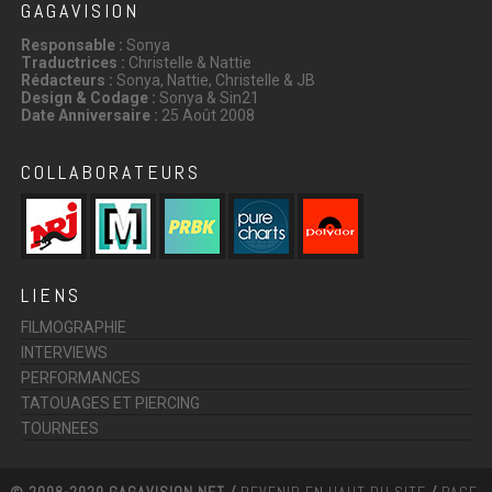
GAGAVISION
Responsable :
Sonya
Traductrices :
Christelle & Nattie
Rédacteurs :
Sonya, Nattie, Christelle & JB
Design & Codage :
Sonya & Sin21
Date Anniversaire :
25 Août 2008
COLLABORATEURS
LIENS
FILMOGRAPHIE
INTERVIEWS
PERFORMANCES
TATOUAGES ET PIERCING
TOURNEES