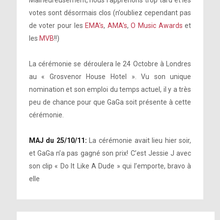
Malheureusement, nous l’apprenons trop tard et les
votes sont désormais clos (n’oubliez cependant pas
de voter pour les
EMA’s
,
AMA’s
,
O Music Awards
et
les
MVB
!!)
La cérémonie se déroulera le 24 Octobre à Londres
au « Grosvenor House Hotel ». Vu son unique
nomination et son emploi du temps actuel, il y a très
peu de chance pour que GaGa soit présente à cette
cérémonie.
MAJ du 25/10/11:
La cérémonie avait lieu hier soir,
et GaGa n’a pas gagné son prix! C’est Jessie J avec
son clip « Do It Like A Dude » qui l’emporte, bravo à
elle