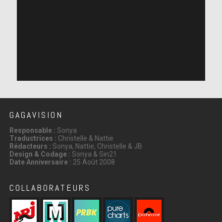
GAGAVISION
Responsable :
Sonya
Traductrices :
Christelle & Nattie
Rédacteurs :
Sonya, Nattie, Christelle & JB
Design & Codage :
Sonya & Sin21
Date Anniversaire :
25 Août 2008
COLLABORATEURS