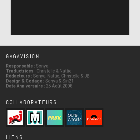
GAGAVISION
Responsable :
Sonya
Traductrices :
Christelle & Nattie
Rédacteurs :
Sonya, Nattie, Christelle & JB
Design & Codage :
Sonya & Sin21
Date Anniversaire :
25 Août 2008
COLLABORATEURS
LIENS