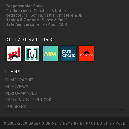
Responsable :
Sonya
Traductrices :
Christelle & Nattie
Rédacteurs :
Sonya, Nattie, Christelle & JB
Design & Codage :
Sonya & Sin21
Date Anniversaire :
25 Août 2008
COLLABORATEURS
LIENS
FILMOGRAPHIE
INTERVIEWS
PERFORMANCES
TATOUAGES ET PIERCING
TOURNEES
© 2008-2020 GAGAVISION.NET /
REVENIR EN HAUT DU SITE
/
PAGE