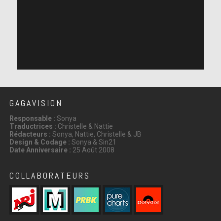
GAGAVISION
Responsable :
Sonya
Traductrices :
Christelle & Nattie
Rédacteurs :
Sonya, Nattie, Christelle & JB
Design & Codage :
Sonya & Sin21
Date Anniversaire :
25 Août 2008
COLLABORATEURS