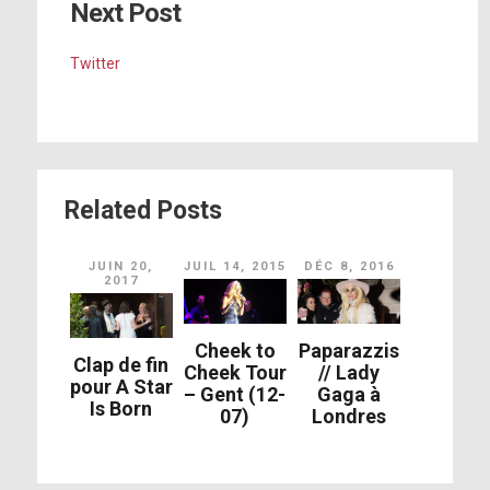
Next Post
Twitter
Related Posts
JUIN 20,
JUIL 14, 2015
DÉC 8, 2016
2017
Cheek to
Paparazzis
Clap de fin
Cheek Tour
// Lady
pour A Star
– Gent (12-
Gaga à
Is Born
07)
Londres