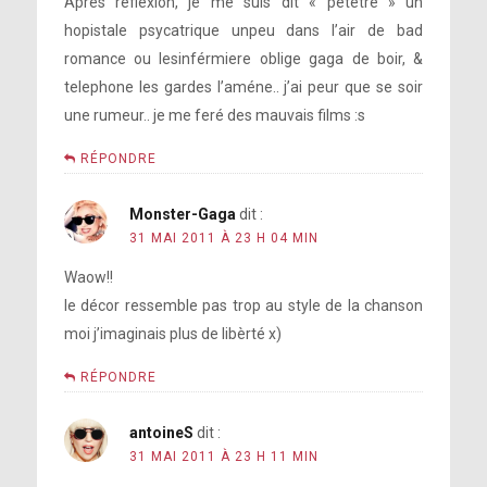
Aprés reflexion, je me suis dit « petetre » un
hopistale psycatrique unpeu dans l’air de bad
romance ou lesinférmiere oblige gaga de boir, &
telephone les gardes l’améne.. j’ai peur que se soir
une rumeur.. je me feré des mauvais films :s
RÉPONDRE
Monster-Gaga
dit :
31 MAI 2011 À 23 H 04 MIN
Waow!!
le décor ressemble pas trop au style de la chanson
moi j’imaginais plus de libèrté x)
RÉPONDRE
antoineS
dit :
31 MAI 2011 À 23 H 11 MIN