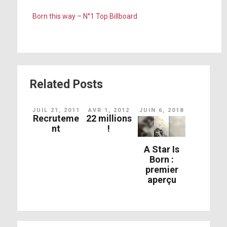
Born this way – N°1 Top Billboard
Related Posts
JUIL 21, 2011
AVR 1, 2012
JUIN 6, 2018
Recruteme
22 millions
nt
!
A Star Is
Born :
premier
aperçu