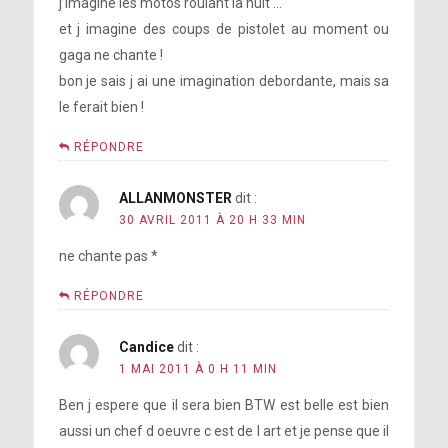
j’imagine les motos roulant la nuit …
et j imagine des coups de pistolet au moment ou
gaga ne chante !
bon je sais j ai une imagination debordante, mais sa
le ferait bien !
RÉPONDRE
ALLANMONSTER
dit :
30 AVRIL 2011 À 20 H 33 MIN
ne chante pas *
RÉPONDRE
Candice
dit :
1 MAI 2011 À 0 H 11 MIN
Ben j espere que il sera bien BTW est belle est bien
aussi un chef d oeuvre c est de l art et je pense que il