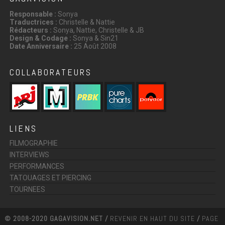
Responsable :
Sonya
Traductrices :
Christelle & Nattie
Rédacteurs :
Sonya, Nattie, Christelle & JB
Design & Codage :
Sonya & Sin21
Date Anniversaire :
25 Août 2008
COLLABORATEURS
LIENS
FILMOGRAPHIE
INTERVIEWS
PERFORMANCES
TATOUAGES ET PIERCING
TOURNEES
© 2008-2020 GAGAVISION.NET /
REVENIR EN HAUT DU SITE
/
PAGE