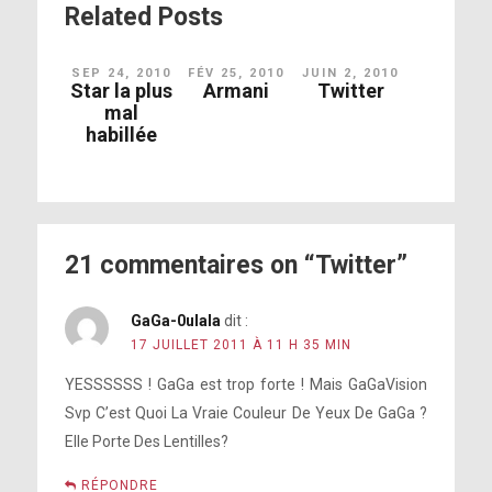
Related Posts
SEP 24, 2010
FÉV 25, 2010
JUIN 2, 2010
Star la plus
Armani
Twitter
mal
habillée
21 commentaires on “Twitter”
GaGa-0ulala
dit :
17 JUILLET 2011 À 11 H 35 MIN
YESSSSSS ! GaGa est trop forte ! Mais GaGaVision
Svp C’est Quoi La Vraie Couleur De Yeux De GaGa ?
Elle Porte Des Lentilles?
RÉPONDRE