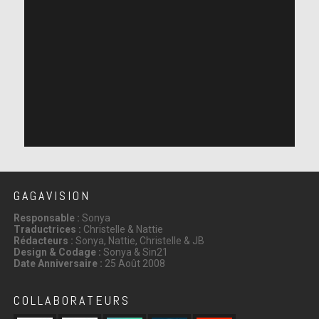
GAGAVISION
Responsable :
Sonya
Traductrices :
Christelle & Nattie
Rédacteurs :
Sonya, Nattie, Christelle & JB
Design & Codage :
Sonya & Sin21
Date Anniversaire :
25 Août 2008
COLLABORATEURS