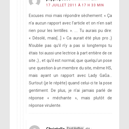
17 JUILLET 2011 À 17 H 33 MIN
Excuses moi mais répondre sèchement: « Ça
n’a aucun rapport avec l’article et on n’en sait
rien pour les lentilles. ». …. Tu aurais pu dire:
« Désolé, mais[…] » Ca aurait été plus pro ;)
N’oublie pas qu’il n’y a pas si longtemps tu
étais toi aussi une lectrice à part entière de ce
site ;) , et qu’il est normal, que quelqu’un pose
une question à un membre du site, même HS,
mais ayant un rapport avec Lady GaGa…
Surtout (je le répète) quand celui-ci te la pose
gentiment. De plus, je n’ai jamais parlé de
réponse « méchante », mais plutôt de
réponse virulente.