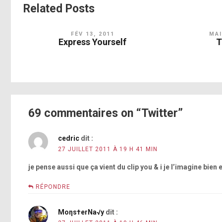
Related Posts
FÉV 13, 2011
MAI
Express Yourself
T
69 commentaires on “Twitter”
cedric
dit :
27 JUILLET 2011 À 19 H 41 MIN
je pense aussi que ça vient du clip you & i je l’imagine bien e
RÉPONDRE
Moηs†erNa√y
dit :