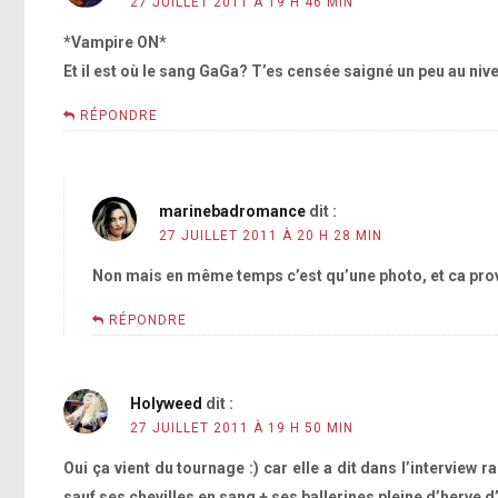
27 JUILLET 2011 À 19 H 46 MIN
*Vampire ON*
Et il est où le sang GaGa? T’es censée saigné un peu au nive
RÉPONDRE
marinebadromance
dit :
27 JUILLET 2011 À 20 H 28 MIN
Non mais en même temps c’est qu’une photo, et ca provie
RÉPONDRE
Holyweed
dit :
27 JUILLET 2011 À 19 H 50 MIN
Oui ça vient du tournage :) car elle a dit dans l’interview
sauf ses chevilles en sang + ses ballerines pleine d’herv