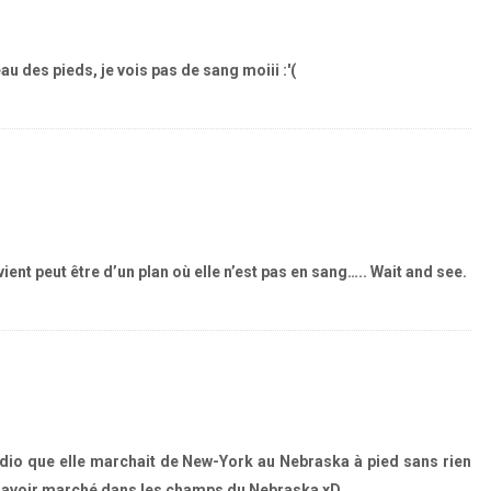
au des pieds, je vois pas de sang moiii :'(
nt peut être d’un plan où elle n’est pas en sang….. Wait and see.
 radio que elle marchait de New-York au Nebraska à pied sans rien
e d’avoir marché dans les champs du Nebraska xD