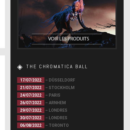
THE CHROMATICA BALL
17/07/2022
– DÜSSELDORF
21/07/2022
– STOCKHOLM
24/07/2022
– PARIS
26/07/2022
– ARNHEM
29/07/2022
– LONDRES
30/07/2022
– LONDRES
06/08/2022
– TORONTO