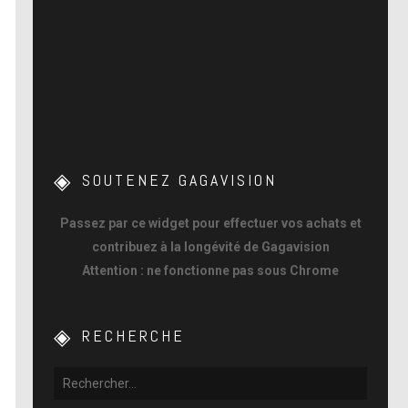
SOUTENEZ GAGAVISION
Passez par ce widget pour effectuer vos achats et
contribuez à la longévité de Gagavision
Attention : ne fonctionne pas sous Chrome
RECHERCHE