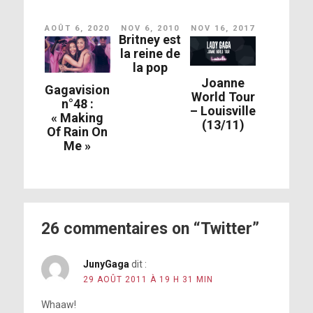
AOÛT 6, 2020
NOV 6, 2010
NOV 16, 2017
Britney est
la reine de
la pop
Joanne
Gagavision
World Tour
n°48 :
– Louisville
« Making
(13/11)
Of Rain On
Me »
26 commentaires on “Twitter”
JunyGaga
dit :
29 AOÛT 2011 À 19 H 31 MIN
Whaaw!