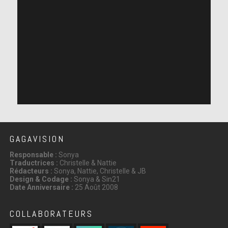
GAGAVISION
Responsable :
Sonya
Traductrices :
Christelle & Nattie
Rédacteurs :
Sonya, Nattie, Christelle & JB
Design & Codage :
Sonya & Sin21
Date Anniversaire :
25 Août 2008
COLLABORATEURS