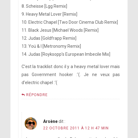
8. Scheisse [Lgg Remix]
9. Heavy Metal Lover [Remix]
10. Electric Chapel [Two Door Cinema Club Remix]
11. Black Jesus [Michael Woods [Remix]
12. Judas [Goldfrapp Remix]
13. Yoü & I [Metronomy Remix]
14. Judas [Royksopp’s European Imbecile Mix]
C’est la tracklist donc il y a heavy metal lover mais
pas Government hooker :'(. Je ne veux pas
d’electric chapel :'(
RÉPONDRE
Arsène
dit :
22 OCTOBRE 2011 À 12 H 47 MIN