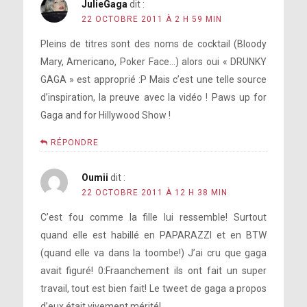
JulieGaga
dit :
22 OCTOBRE 2011 À 2 H 59 MIN
Pleins de titres sont des noms de cocktail (Bloody
Mary, Americano, Poker Face…) alors oui « DRUNKY
GAGA » est approprié :P Mais c’est une telle source
d’inspiration, la preuve avec la vidéo ! Paws up for
Gaga and for Hillywood Show !
RÉPONDRE
Oumii
dit :
22 OCTOBRE 2011 À 12 H 38 MIN
C’est fou comme la fille lui ressemble! Surtout
quand elle est habillé en PAPARAZZI et en BTW
(quand elle va dans la toombe!) J’ai cru que gaga
avait figuré! 0:Fraanchement ils ont fait un super
travail, tout est bien fait! Le tweet de gaga a propos
d’eux était vivement mérité!