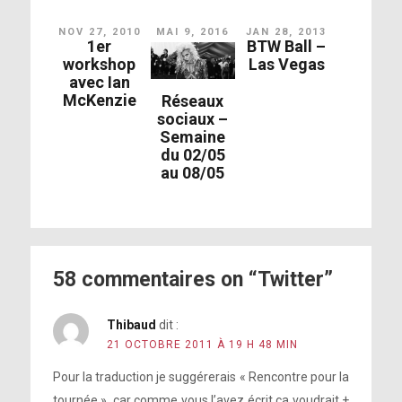
NOV 27, 2010
MAI 9, 2016
JAN 28, 2013
1er
BTW Ball –
workshop
Las Vegas
avec Ian
McKenzie
Réseaux
sociaux –
Semaine
du 02/05
au 08/05
58 commentaires on “Twitter”
Thibaud
dit :
21 OCTOBRE 2011 À 19 H 48 MIN
Pour la traduction je suggérerais « Rencontre pour la
tournée », car comme vous l’avez écrit ça voudrait +