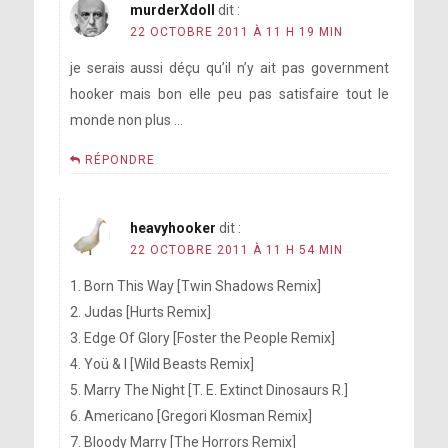
murderXdoll
dit :
22 OCTOBRE 2011 À 11 H 19 MIN
je serais aussi déçu qu’il n’y ait pas government
hooker mais bon elle peu pas satisfaire tout le
monde non plus …
RÉPONDRE
heavyhooker
dit :
22 OCTOBRE 2011 À 11 H 54 MIN
1. Born This Way [Twin Shadows Remix]
2. Judas [Hurts Remix]
3. Edge Of Glory [Foster the People Remix]
4. Yoü & I [Wild Beasts Remix]
5. Marry The Night [T. E. Extinct Dinosaurs R.]
6. Americano [Gregori Klosman Remix]
7. Bloody Marry [The Horrors Remix]