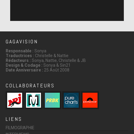
GAGAVISION
Responsable :
Sonya
Traductrices :
Christelle & Nattie
Rédacteurs :
Sonya, Nattie, Christelle & JB
Design & Codage :
Sonya & Sin21
Date Anniversaire :
25 Août 2008
COLLABORATEURS
LIENS
FILMOGRAPHIE