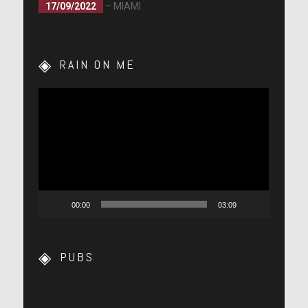
17/09/2022
– MIAMI
RAIN ON ME
Lecteur
vidéo
00:00
03:09
PUBS