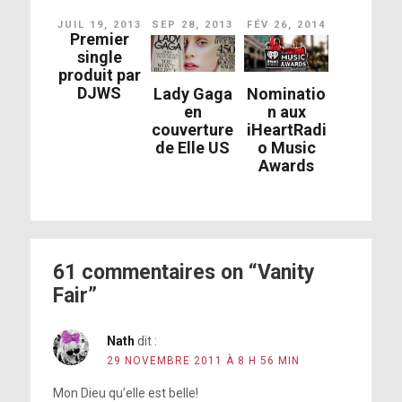
JUIL 19, 2013
SEP 28, 2013
FÉV 26, 2014
Premier
single
produit par
DJWS
Lady Gaga
Nominatio
en
n aux
couverture
iHeartRadi
de Elle US
o Music
Awards
61 commentaires on “Vanity
Fair”
Nath
dit :
29 NOVEMBRE 2011 À 8 H 56 MIN
Mon Dieu qu’elle est belle!